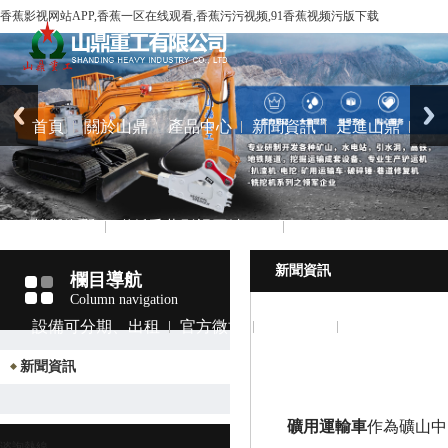
香蕉影视网站APP,香蕉一区在线观看,香蕉污污视频,91香蕉视频污版下载
首頁
關於山鼎
產品中心
新聞資訊
走進山鼎
榮譽資質
聯係香蕉影视网站APP
新聞資訊
欄目導航
Column navigation
設備可分期、出租
官方微博
在線采購
新聞資訊
礦用運輸車
作為礦山中
谘詢熱線